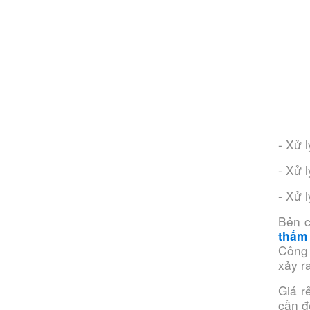
- Xử 
- Xử 
- Xử 
Bên c
thấm
Công 
xảy r
Giá r
cần đ