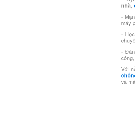
,
nhà
- Mạn
máy 
- Học
chuyê
- Đán
công, 
Với n
chốn
và má