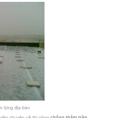
ên từng địa bàn
viên chuyên về thi công
chống thấm trần