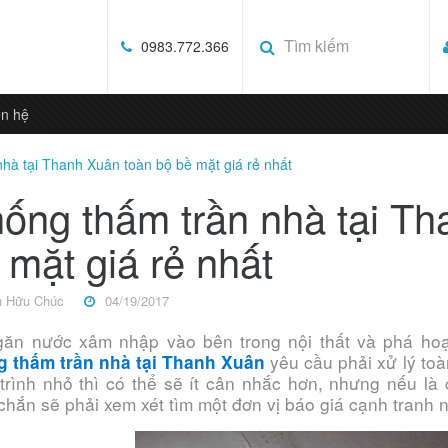
0983.772.366
ên hệ
hà tại Thanh Xuân toàn bộ bề mặt giá rẻ nhất
ống thấm trần nhà tại Th
 mặt giá rẻ nhất
h Hữu Chúc
04/19/2017
ăn nước xâm nhập vào bên trong nội thất và phá hoại
yêu cầu phải xử lý toà
 thấm trần nhà tại Thanh Xuân
trình nhỏ thì có thể sẽ ít cân nhắc hơn, nhưng nếu là 
chắn sẽ phải xem xét tìm một đơn vị báo giá cạnh tranh n