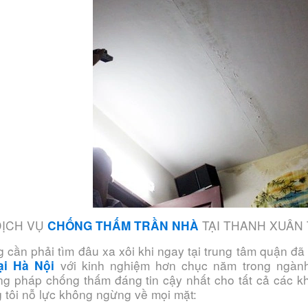
DỊCH VỤ
TẠI THANH XUÂN 
CHỐNG THẤM TRẦN NHÀ
 cần phải tìm đâu xa xôi khi ngay tại trung tâm quận đ
với kinh nghiệm hơn chục năm trong ngành
ại Hà Nội
g pháp chống thấm đáng tin cậy nhất cho tất cả các 
 tôi nỗ lực không ngừng về mọi mặt: