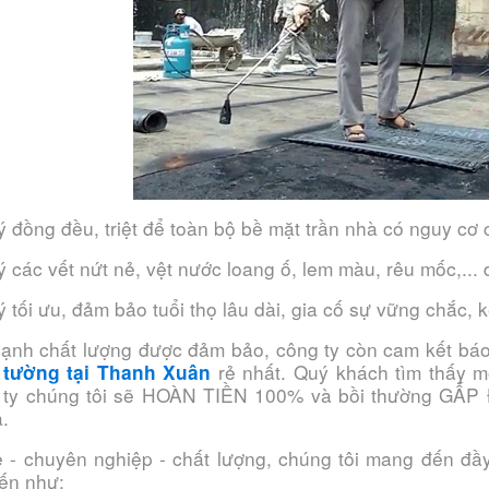
lý đồng đều, triệt để toàn bộ bề mặt trần nhà có nguy cơ
lý các vết nứt nẻ, vệt nước loang ố, lem màu, rêu mốc,..
lý tối ưu, đảm bảo tuổi thọ lâu dài, gia cố sự vững chắc, k
ạnh chất lượng được đảm bảo, công ty còn cam kết báo
rẻ nhất. Quý khách tìm thấy mộ
 tường tại Thanh Xuân
ty chúng tôi sẽ HOÀN TIỀN 100% và bồi thường GẤP 
a.
ẻ - chuyên nghiệp - chất lượng, chúng tôi mang đến đầ
ến như: