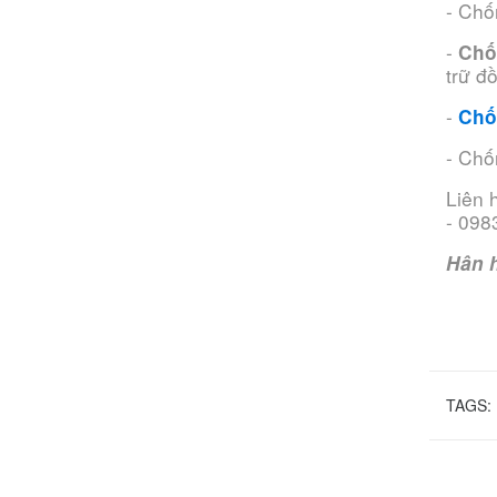
- Chố
-
Chố
trữ đ
-
Chố
- Chố
Liên 
- 098
Hân h
TAGS: