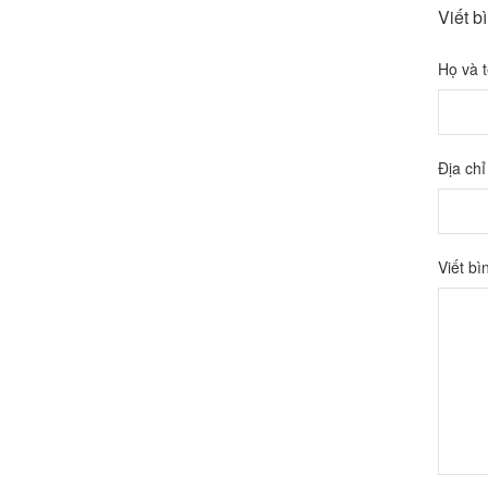
Viết b
Họ và 
Địa chỉ
Viết bì