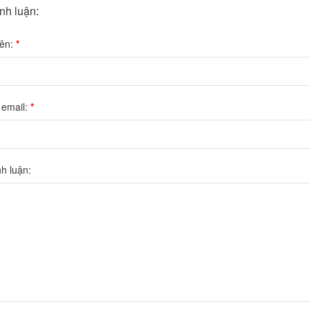
ình luận:
tên:
*
 email:
*
nh luận: