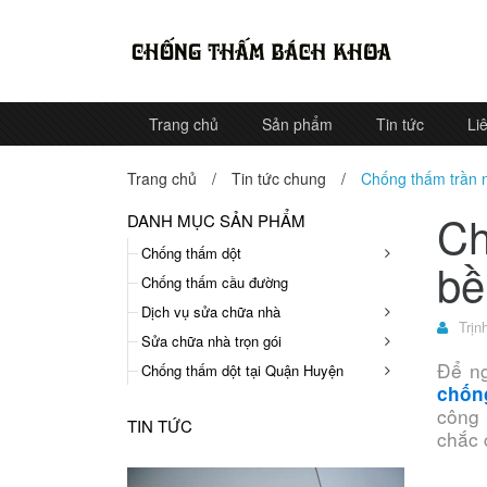
Trang chủ
Sản phẩm
Tin tức
Li
Trang chủ
/
Tin tức chung
/
Chống thấm trần n
Ch
DANH MỤC SẢN PHẨM
Chống thấm dột
bề
Chống thấm cầu đường
Dịch vụ sửa chữa nhà
Trịn
Sửa chữa nhà trọn gói
Để ng
Chống thấm dột tại Quận Huyện
chống
công 
TIN TỨC
chắc 