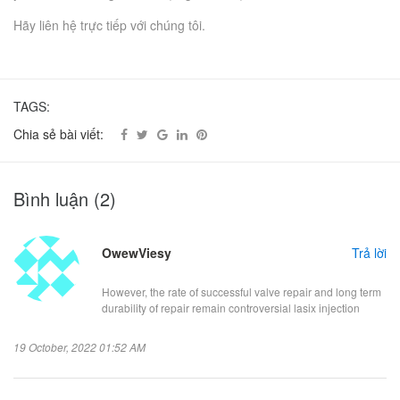
Hãy liên hệ trực tiếp với chúng tôi.
TAGS:
Chia sẻ bài viết:
Bình luận
(2)
OwewViesy
Trả lời
However, the rate of successful valve repair and long term
durability of repair remain controversial lasix injection
19 October, 2022 01:52 AM