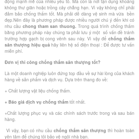
động mạnh mẽ của nhiều yếu tố. Mà còn là nơi tận dụng khoảng
không thư giãn hoặc trồng cây chẳng hạn. Vì vậy không chỉ phải
đảm bảo chống thấm tốt. Mà phải dễ dàng vệ sinh mà vừa bền
đẹp.Nên đây là phương pháp được nhiều người chú ý đến khi có
nhu cầu
chong tham san thuong.
Trong quá trình chống thấm
bằng phương pháp này chúng ta phải lưu ý một số vấn đề tránh
trường hợp gạch bị cong vênh sau này. Vì vậy để
chống thấm
sân thượng hiệu quả
hãy liên hệ số điện thoại : Để được tư vấn
miễn phí.
Đơn vị thi công chống thấm sân thượng tốt?
Là một doanh nghiệp luôn đứng top đầu về sự hài lòng của khách
hàng về sản phẩm và dịch vụ. Dựa trên thang đo về:
+ Chất lượng vật liệu chống thấm.
+ Báo giá dịch vụ chống thấm
tốt nhất.
+Chất lượng phục vụ và các chính sách trước trong và sau bán
hàng.
Vì vậy, bạn có nhu cầu
chống thấm sân thượng
thì hoàn toàn
yên tâm để chúng tôi bảo vệ ngôi nhà bạn.