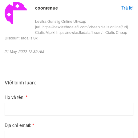
coonrenue
Trả lời
Levitra Gunstig Online Uhvxqp
[url=https://newfasttadalafil.com/]cheap cialis online[/url]
Cialis Mtplxl https://newfasttadalafil.com/ - Cialis Cheap
Discount Tadalis Sx
21 May, 2022 12:39 AM
Viết bình luận:
Họ và tên:
*
Địa chỉ email:
*