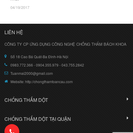
04/19/2017
LIÊN HỆ
CÔNG TY CP ỨNG DỤNG CÔNG NGHỆ CHỐNG THẤM BÁCH KHOA
Số 18 Cao Bá Quát-Ba Đình-Hà Nội
0983.772.366 - 0904.355.979 - 043.755.2842
Tuanmai2000@gmail.com
Website: http://chongthamtoancau.com
CHỐNG THẤM DỘT
CHỐNG THẤM DỘT TẠI QUẬN